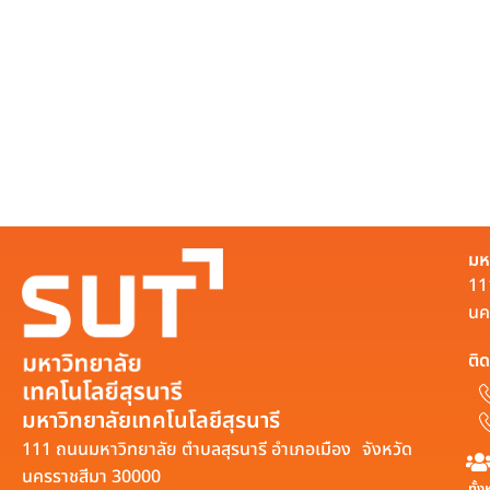
มห
11
นค
ติด
มหาวิทยาลัยเทคโนโลยีสุรนารี
111 ถนนมหาวิทยาลัย ตำบลสุรนารี อำเภอเมือง จังหวัด
นครราชสีมา 30000
ทั้