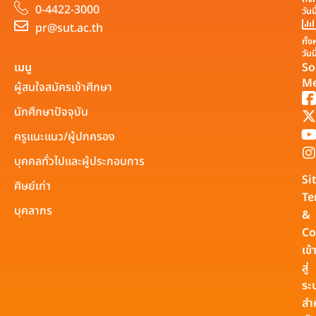
0-4422-3000
วันน
pr@sut.ac.th
ทั้
วันน
เมนู
So
Me
ผู้สนใจสมัครเข้าศึกษา
นักศึกษาปัจจุบัน
ครูแนะแนว/ผู้ปกครอง
บุคคลทั่วไปและผู้ประกอบการ
Si
ศิษย์เก่า
Te
บุคลากร
&
Co
เข้
สู่
ระ
สำ