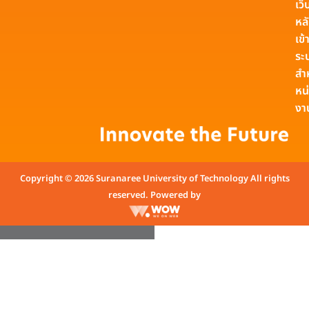
เว็
หล
เข้า
ระ
สำ
หน
งา
Copyright © 2026 Suranaree University of Technology All rights
reserved. Powered by