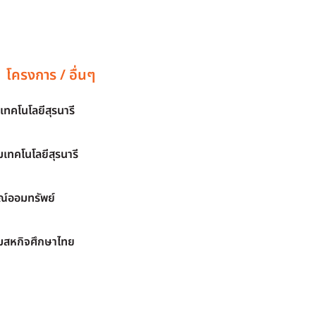
โครงการ / อื่นๆ
เทคโนโลยีสุรนารี
เทคโนโลยีสุรนารี
์ออมทรัพย์
มสหกิจศึกษาไทย