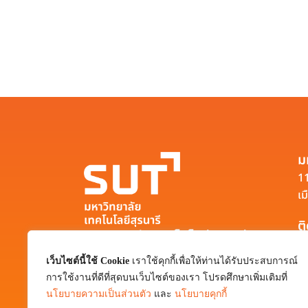
ม
11
เม
ต
มหาวิทยาลัยเทคโนโลยีสุรนารี
111 ถนนมหาวิทยาลัย ตำบลสุรนารี อำเภอ
เว็บไซต์นี้ใช้ Cookie
เราใช้คุกกี้เพื่อให้ท่านได้รับประสบการณ์
เมือง จังหวัดนครราชสีมา 30000
การใช้งานที่ดีที่สุดบนเว็บไซต์ของเรา โปรดศึกษาเพิ่มเติมที่
0-4422-3000
นโยบายความเป็นส่วนตัว
และ
นโยบายคุกกี้
pr@sut.ac.th