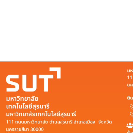
มห
11
นค
ติด
มหาวิทยาลัยเทคโนโลยีสุรนารี
111 ถนนมหาวิทยาลัย ตำบลสุรนารี อำเภอเมือง จังหวัด
นครราชสีมา 30000
ทั้