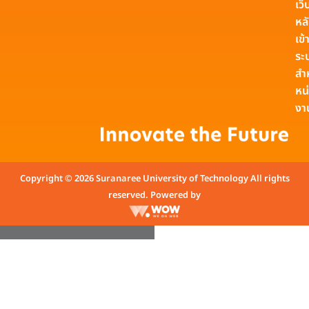
เว็
หล
เข้า
ระ
สำ
หน
งา
Copyright © 2026 Suranaree University of Technology All rights
reserved. Powered by