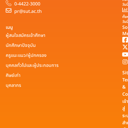
0-4422-3000
วันน
pr@sut.ac.th
ทั้
วันน
เมนู
So
Me
ผู้สนใจสมัครเข้าศึกษา
นักศึกษาปัจจุบัน
ครูแนะแนว/ผู้ปกครอง
บุคคลทั่วไปและผู้ประกอบการ
Si
ศิษย์เก่า
Te
บุคลากร
&
Co
เข้
สู่
ระ
สำ