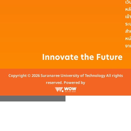
เว็
หล
เข้า
ระ
สำ
หน
งา
Copyright © 2026 Suranaree University of Technology All rights
reserved. Powered by