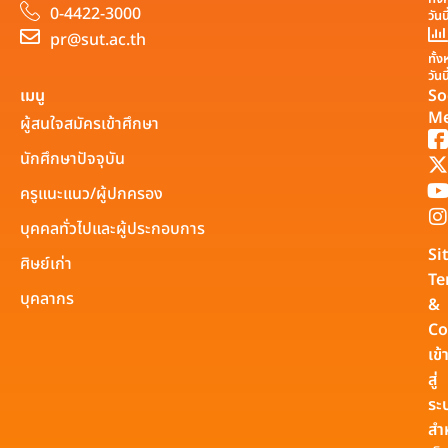
0-4422-3000
วันน
pr@sut.ac.th
ทั้
วันน
เมนู
So
Me
ผู้สนใจสมัครเข้าศึกษา
นักศึกษาปัจจุบัน
ครูแนะแนว/ผู้ปกครอง
บุคคลทั่วไปและผู้ประกอบการ
Si
ศิษย์เก่า
Te
บุคลากร
&
Co
เข้
สู่
ระ
สำ