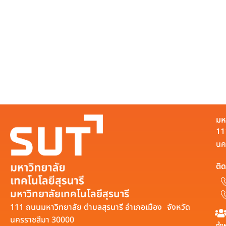
มห
11
นค
ติด
มหาวิทยาลัยเทคโนโลยีสุรนารี
111 ถนนมหาวิทยาลัย ตำบลสุรนารี อำเภอเมือง จังหวัด
นครราชสีมา 30000
ทั้