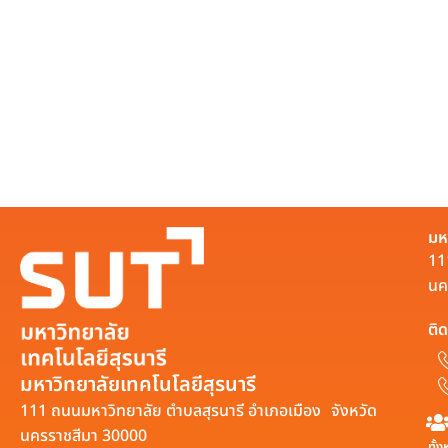
มห
11
นค
ติด
มหาวิทยาลัยเทคโนโลยีสุรนารี
111 ถนนมหาวิทยาลัย ตำบลสุรนารี อำเภอเมือง จังหวัด
นครราชสีมา 30000
ทั้