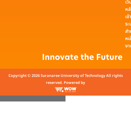
เว็
หล
เข้า
ระ
สำ
หน
งา
Copyright © 2026 Suranaree University of Technology All rights
reserved. Powered by