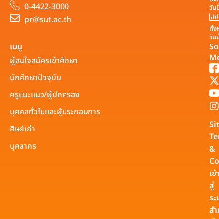
0-4422-3000
วันน
pr@sut.ac.th
ทั้
วันน
เมนู
So
Me
ผู้สนใจสมัครเข้าศึกษา
นักศึกษาปัจจุบัน
ครูแนะแนว/ผู้ปกครอง
บุคคลทั่วไปและผู้ประกอบการ
Si
ศิษย์เก่า
Te
บุคลากร
&
Co
เข้
สู่
ระ
สำ