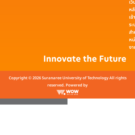
เว็
หล
เข้า
ระ
สำ
หน
งา
Copyright © 2026 Suranaree University of Technology All rights
reserved. Powered by