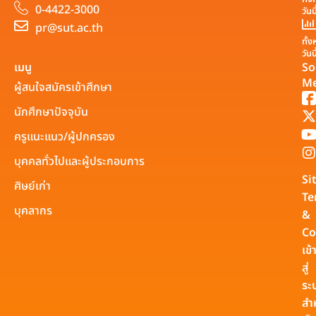
0-4422-3000
วันน
pr@sut.ac.th
ทั้
วันน
เมนู
So
Me
ผู้สนใจสมัครเข้าศึกษา
นักศึกษาปัจจุบัน
ครูแนะแนว/ผู้ปกครอง
บุคคลทั่วไปและผู้ประกอบการ
Si
ศิษย์เก่า
Te
บุคลากร
&
Co
เข้
สู่
ระ
สำ