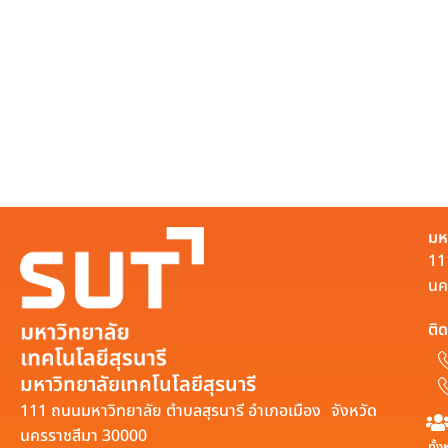
มห
11
นค
ติด
มหาวิทยาลัยเทคโนโลยีสุรนารี
111 ถนนมหาวิทยาลัย ตำบลสุรนารี อำเภอเมือง จังหวัด
นครราชสีมา 30000
ทั้