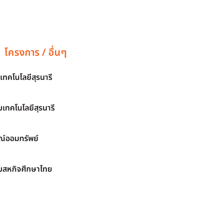
โครงการ / อื่นๆ
เทคโนโลยีสุรนารี
เทคโนโลยีสุรนารี
์ออมทรัพย์
มสหกิจศึกษาไทย