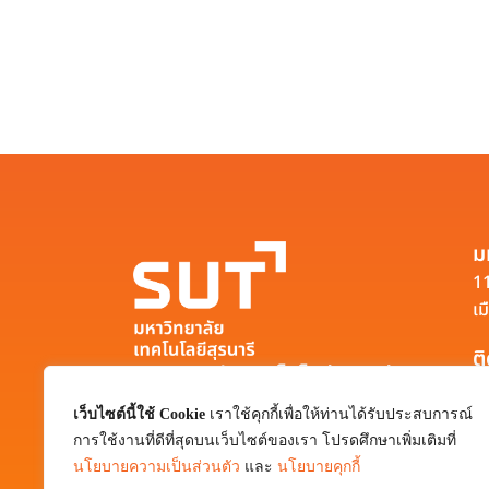
ม
11
เม
ต
มหาวิทยาลัยเทคโนโลยีสุรนารี
111 ถนนมหาวิทยาลัย ตำบลสุรนารี อำเภอ
เว็บไซต์นี้ใช้ Cookie
เราใช้คุกกี้เพื่อให้ท่านได้รับประสบการณ์
เมือง จังหวัดนครราชสีมา 30000
การใช้งานที่ดีที่สุดบนเว็บไซต์ของเรา โปรดศึกษาเพิ่มเติมที่
0-4422-3000
นโยบายความเป็นส่วนตัว
และ
นโยบายคุกกี้
pr@sut.ac.th