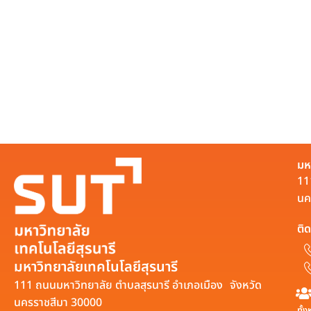
มห
11
นค
ติด
มหาวิทยาลัยเทคโนโลยีสุรนารี
111 ถนนมหาวิทยาลัย ตำบลสุรนารี อำเภอเมือง จังหวัด
นครราชสีมา 30000
ทั้