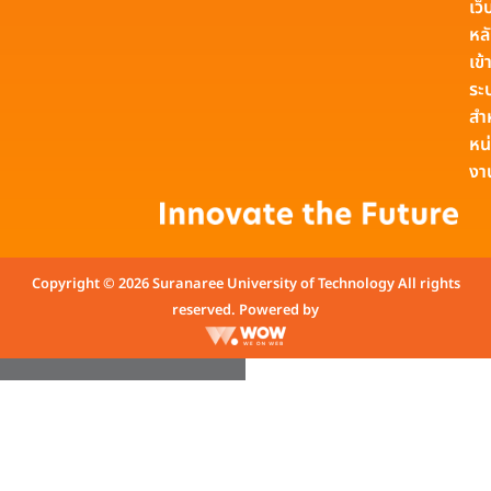
เว็
หล
เข้า
ระ
สำ
หน
งา
Copyright © 2026 Suranaree University of Technology All rights
reserved. Powered by