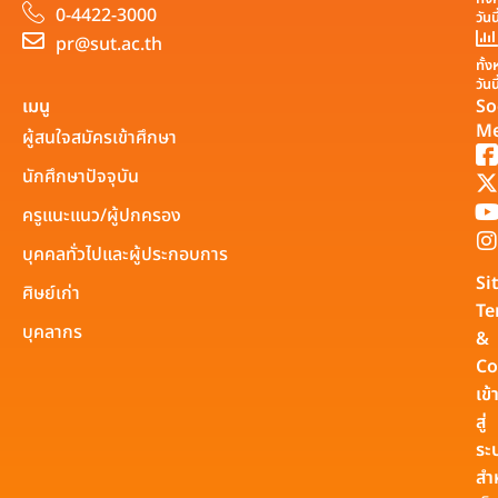
0-4422-3000
วันน
pr@sut.ac.th
ทั้
วันน
เมนู
So
Me
ผู้สนใจสมัครเข้าศึกษา
นักศึกษาปัจจุบัน
ครูแนะแนว/ผู้ปกครอง
บุคคลทั่วไปและผู้ประกอบการ
Si
ศิษย์เก่า
Te
บุคลากร
&
Co
เข้
สู่
ระ
สำ