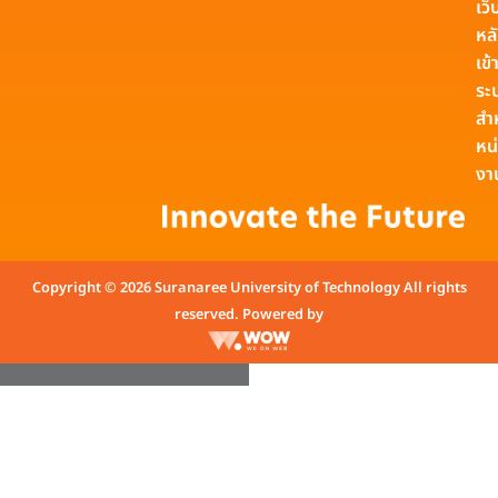
เว็
หล
เข้า
ระ
สำ
หน
งา
Copyright © 2026 Suranaree University of Technology All rights
reserved. Powered by