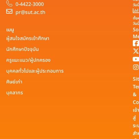
0-4422-3000
วันน
pr@sut.ac.th
ทั้
วันน
เมนู
So
Me
ผู้สนใจสมัครเข้าศึกษา
นักศึกษาปัจจุบัน
ครูแนะแนว/ผู้ปกครอง
บุคคลทั่วไปและผู้ประกอบการ
Si
ศิษย์เก่า
Te
บุคลากร
&
Co
เข้
สู่
ระ
สำ