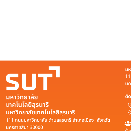
มห
11
นค
ติด
มหาวิทยาลัยเทคโนโลยีสุรนารี
111 ถนนมหาวิทยาลัย ตำบลสุรนารี อำเภอเมือง จังหวัด
นครราชสีมา 30000
ทั้