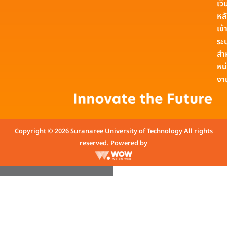
เว็
หล
เข้า
ระ
สำ
หน
งา
Copyright © 2026 Suranaree University of Technology All rights
reserved. Powered by