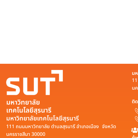
มห
11
นค
ติด
มหาวิทยาลัยเทคโนโลยีสุรนารี
111 ถนนมหาวิทยาลัย ตำบลสุรนารี อำเภอเมือง จังหวัด
นครราชสีมา 30000
ทั้