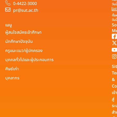
0-4422-3000
วันน
pr@sut.ac.th
ทั้
วันน
เมนู
So
Me
ผู้สนใจสมัครเข้าศึกษา
นักศึกษาปัจจุบัน
ครูแนะแนว/ผู้ปกครอง
บุคคลทั่วไปและผู้ประกอบการ
Si
ศิษย์เก่า
Te
บุคลากร
&
Co
เข้
สู่
ระ
สำ