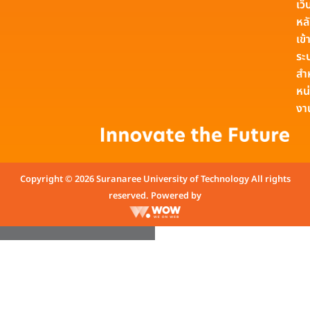
เว็
หล
เข้า
ระ
สำ
หน
งา
Copyright © 2026 Suranaree University of Technology All rights
reserved. Powered by