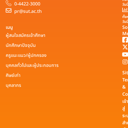
0-4422-3000
วันน
pr@sut.ac.th
ทั้
วันน
เมนู
So
Me
ผู้สนใจสมัครเข้าศึกษา
นักศึกษาปัจจุบัน
ครูแนะแนว/ผู้ปกครอง
บุคคลทั่วไปและผู้ประกอบการ
Si
ศิษย์เก่า
Te
บุคลากร
&
Co
เข้
สู่
ระ
สำ