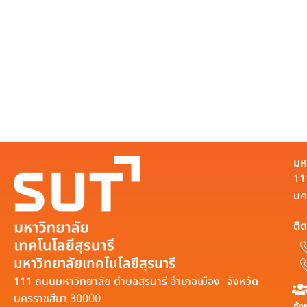
มห
11
นค
ติด
มหาวิทยาลัยเทคโนโลยีสุรนารี
111 ถนนมหาวิทยาลัย ตำบลสุรนารี อำเภอเมือง จังหวัด
นครราชสีมา 30000
ทั้