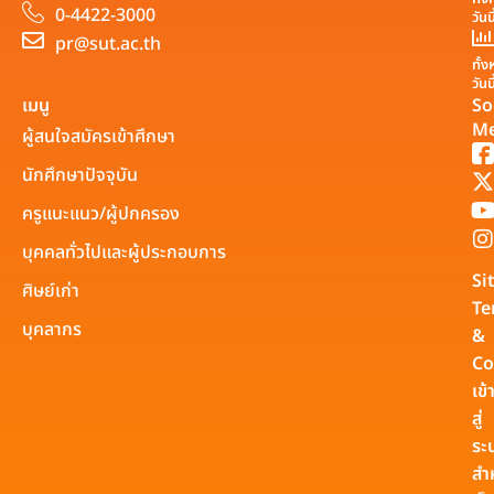
0-4422-3000
วันน
pr@sut.ac.th
ทั้
วันน
เมนู
So
Me
ผู้สนใจสมัครเข้าศึกษา
นักศึกษาปัจจุบัน
ครูแนะแนว/ผู้ปกครอง
บุคคลทั่วไปและผู้ประกอบการ
Si
ศิษย์เก่า
Te
บุคลากร
&
Co
เข้
สู่
ระ
สำ