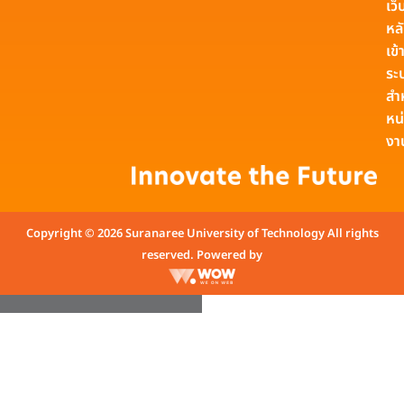
เว็
หล
เข้า
ระ
สำ
หน
งา
Copyright © 2026 Suranaree University of Technology All rights
reserved. Powered by