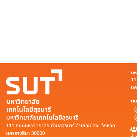
มห
11
นค
ติด
มหาวิทยาลัยเทคโนโลยีสุรนารี
111 ถนนมหาวิทยาลัย ตำบลสุรนารี อำเภอเมือง จังหวัด
นครราชสีมา 30000
ทั้