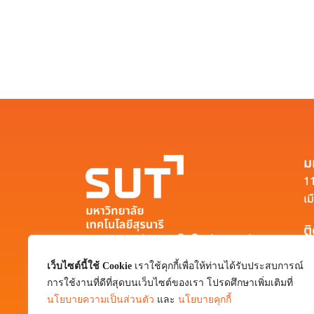
ม
11
เม
ต
มหาวิทยาลัยเทคโนโลยีสุรนารี
111 ถนนมหาวิทยาลัย ตำบลสุรนารี อำเภอ
เว็บไซต์นี้ใช้ Cookie
เราใช้คุกกี้เพื่อให้ท่านได้รับประสบการณ์
เมือง จังหวัดนครราชสีมา 30000
การใช้งานที่ดีที่สุดบนเว็บไซต์ของเรา โปรดศึกษาเพิ่มเติมที่
0-4422-3000
นโยบายความเป็นส่วนตัว
และ
นโยบายคุกกี้
pr@sut.ac.th