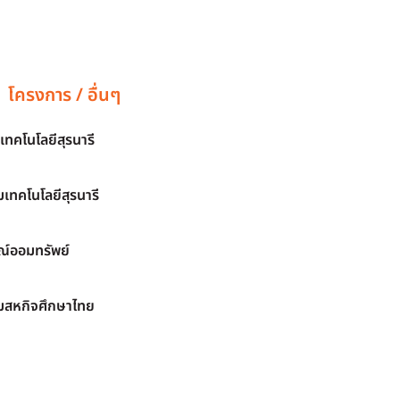
โครงการ / อื่นๆ
เทคโนโลยีสุรนารี
เทคโนโลยีสุรนารี
์ออมทรัพย์
มสหกิจศึกษาไทย