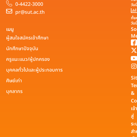
0-4422-3000
วันน
pr@sut.ac.th
ทั้
วันน
เมนู
So
Me
ผู้สนใจสมัครเข้าศึกษา
นักศึกษาปัจจุบัน
ครูแนะแนว/ผู้ปกครอง
บุคคลทั่วไปและผู้ประกอบการ
Si
ศิษย์เก่า
Te
บุคลากร
&
Co
เข้
สู่
ระ
สำ