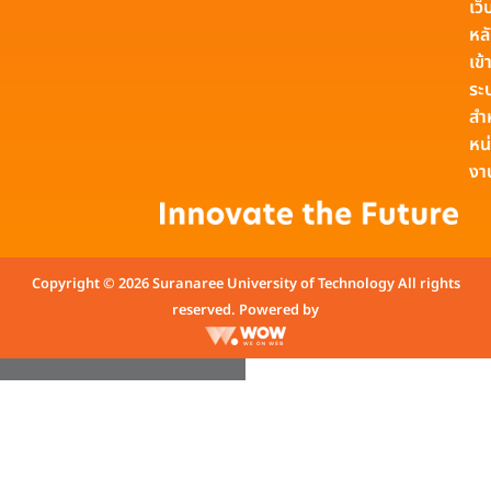
เว็
หล
เข้า
ระ
สำ
หน
งา
Copyright © 2026 Suranaree University of Technology All rights
reserved. Powered by