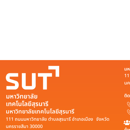
มห
11
นค
ติด
มหาวิทยาลัยเทคโนโลยีสุรนารี
111 ถนนมหาวิทยาลัย ตำบลสุรนารี อำเภอเมือง จังหวัด
นครราชสีมา 30000
ทั้