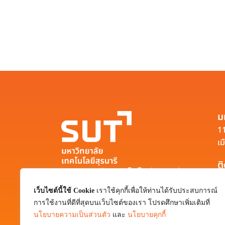
ม
11
เม
ต
มหาวิทยาลัยเทคโนโลยีสุรนารี
111 ถนนมหาวิทยาลัย ตำบลสุรนารี อำเภอ
เว็บไซต์นี้ใช้ Cookie
เราใช้คุกกี้เพื่อให้ท่านได้รับประสบการณ์
เมือง จังหวัดนครราชสีมา 30000
การใช้งานที่ดีที่สุดบนเว็บไซต์ของเรา โปรดศึกษาเพิ่มเติมที่
0-4422-3000
นโยบายความเป็นส่วนตัว
และ
นโยบายคุกกี้
pr@sut.ac.th