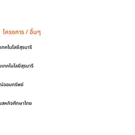
โครงการ / อื่นๆ
เทคโนโลยีสุรนารี
เทคโนโลยีสุรนารี
์ออมทรัพย์
มสหกิจศึกษาไทย