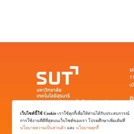
ม
11
เม
ต
มหาวิทยาลัยเทคโนโลยีสุรนารี
111 ถนนมหาวิทยาลัย ตำบลสุรนารี อำเภอ
เว็บไซต์นี้ใช้ Cookie
เราใช้คุกกี้เพื่อให้ท่านได้รับประสบการณ์
เมือง จังหวัดนครราชสีมา 30000
การใช้งานที่ดีที่สุดบนเว็บไซต์ของเรา โปรดศึกษาเพิ่มเติมที่
0-4422-3000
นโยบายความเป็นส่วนตัว
และ
นโยบายคุกกี้
pr@sut.ac.th