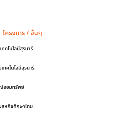
โครงการ / อื่นๆ
เทคโนโลยีสุรนารี
เทคโนโลยีสุรนารี
์ออมทรัพย์
มสหกิจศึกษาไทย