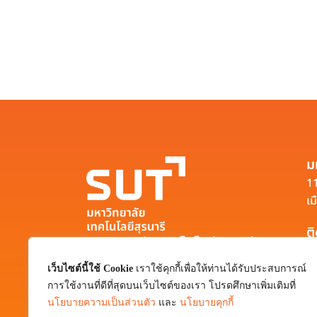
ม
11
เม
ต
มหาวิทยาลัยเทคโนโลยีสุรนารี
111 ถนนมหาวิทยาลัย ตำบลสุรนารี อำเภอ
เว็บไซต์นี้ใช้ Cookie
เราใช้คุกกี้เพื่อให้ท่านได้รับประสบการณ์
เมือง จังหวัดนครราชสีมา 30000
การใช้งานที่ดีที่สุดบนเว็บไซต์ของเรา โปรดศึกษาเพิ่มเติมที่
0-4422-3000
นโยบายความเป็นส่วนตัว
และ
นโยบายคุกกี้
pr@sut.ac.th