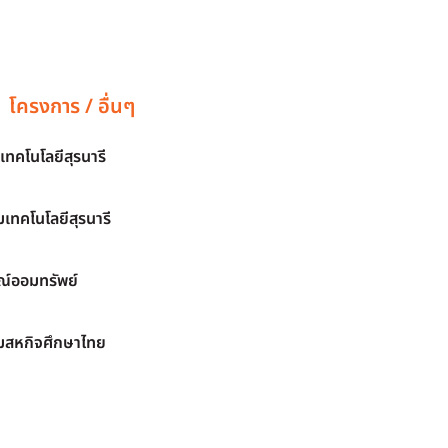
โครงการ / อื่นๆ
เทคโนโลยีสุรนารี
เทคโนโลยีสุรนารี
์ออมทรัพย์
มสหกิจศึกษาไทย