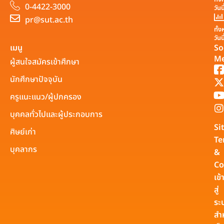
0-4422-3000
วันน
pr@sut.ac.th
ทั้
วันน
เมนู
So
Me
ผู้สนใจสมัครเข้าศึกษา
นักศึกษาปัจจุบัน
ครูแนะแนว/ผู้ปกครอง
บุคคลทั่วไปและผู้ประกอบการ
Si
ศิษย์เก่า
Te
บุคลากร
&
Co
เข้
สู่
ระ
สำ