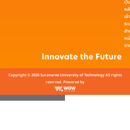
เว็
หล
เข้า
ระ
สำ
หน
งา
Copyright © 2026 Suranaree University of Technology All rights
reserved. Powered by