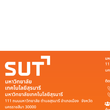
มห
11
นค
ติด
มหาวิทยาลัยเทคโนโลยีสุรนารี
111 ถนนมหาวิทยาลัย ตำบลสุรนารี อำเภอเมือง จังหวัด
นครราชสีมา 30000
ทั้