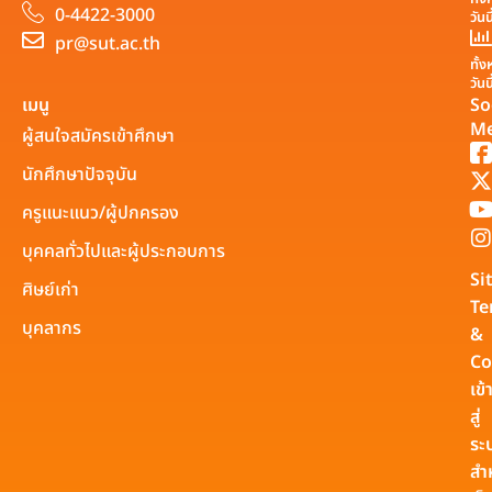
0-4422-3000
วันน
pr@sut.ac.th
ทั้
วันน
เมนู
So
Me
ผู้สนใจสมัครเข้าศึกษา
นักศึกษาปัจจุบัน
ครูแนะแนว/ผู้ปกครอง
บุคคลทั่วไปและผู้ประกอบการ
Si
ศิษย์เก่า
Te
บุคลากร
&
Co
เข้
สู่
ระ
สำ