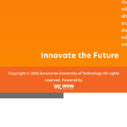
เว็
หล
เข้า
ระ
สำ
หน
งา
Copyright © 2026 Suranaree University of Technology All rights
reserved. Powered by