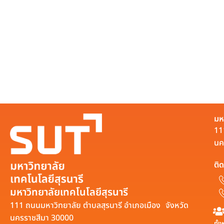
มห
11
นค
ติด
มหาวิทยาลัยเทคโนโลยีสุรนารี
111 ถนนมหาวิทยาลัย ตำบลสุรนารี อำเภอเมือง จังหวัด
นครราชสีมา 30000
ทั้