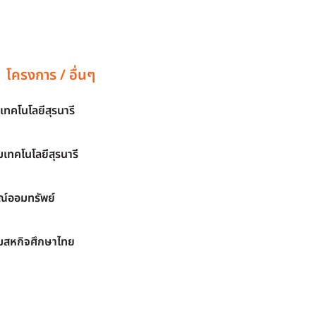
โครงการ / อื่นๆ
เทคโนโลยีสุรนารี
เทคโนโลยีสุรนารี
์ออมทรัพย์
มสหกิจศึกษาไทย