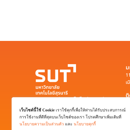
ม
11
เม
ต
มหาวิทยาลัยเทคโนโลยีสุรนารี
111 ถนนมหาวิทยาลัย ตำบลสุรนารี อำเภอ
เว็บไซต์นี้ใช้ Cookie
เราใช้คุกกี้เพื่อให้ท่านได้รับประสบการณ์
เมือง จังหวัดนครราชสีมา 30000
การใช้งานที่ดีที่สุดบนเว็บไซต์ของเรา โปรดศึกษาเพิ่มเติมที่
0-4422-3000
นโยบายความเป็นส่วนตัว
และ
นโยบายคุกกี้
pr@sut.ac.th