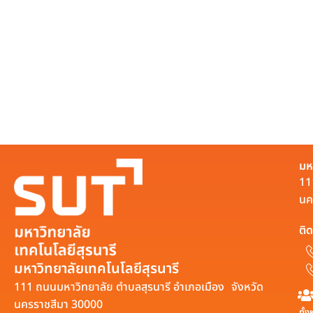
มห
11
นค
ติด
มหาวิทยาลัยเทคโนโลยีสุรนารี
111 ถนนมหาวิทยาลัย ตำบลสุรนารี อำเภอเมือง จังหวัด
นครราชสีมา 30000
ทั้