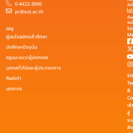
0-4422-3000
วันน
pr@sut.ac.th
ทั้
วันน
เมนู
So
Me
ผู้สนใจสมัครเข้าศึกษา
นักศึกษาปัจจุบัน
ครูแนะแนว/ผู้ปกครอง
บุคคลทั่วไปและผู้ประกอบการ
Si
ศิษย์เก่า
Te
บุคลากร
&
Co
เข้
สู่
ระ
สำ