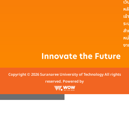
เว็
หล
เข้า
ระ
สำ
หน
งา
Copyright © 2026 Suranaree University of Technology All rights
reserved. Powered by