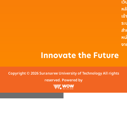
เว็
หล
เข้า
ระ
สำ
หน
งา
Copyright © 2026 Suranaree University of Technology All rights
reserved. Powered by