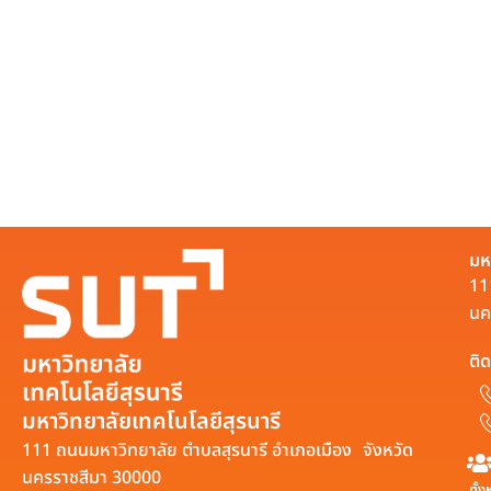
มห
11
นค
ติด
มหาวิทยาลัยเทคโนโลยีสุรนารี
111 ถนนมหาวิทยาลัย ตำบลสุรนารี อำเภอเมือง จังหวัด
นครราชสีมา 30000
ทั้