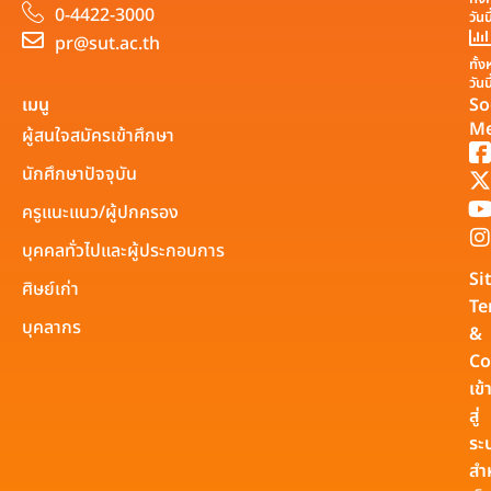
0-4422-3000
วันน
pr@sut.ac.th
ทั้
วันน
เมนู
So
Me
ผู้สนใจสมัครเข้าศึกษา
นักศึกษาปัจจุบัน
ครูแนะแนว/ผู้ปกครอง
บุคคลทั่วไปและผู้ประกอบการ
Si
ศิษย์เก่า
Te
บุคลากร
&
Co
เข้
สู่
ระ
สำ