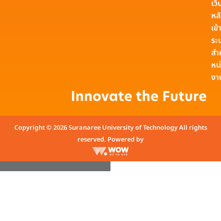
เว็
หล
เข้า
ระ
สำ
หน
งา
Copyright © 2026 Suranaree University of Technology All rights
reserved. Powered by