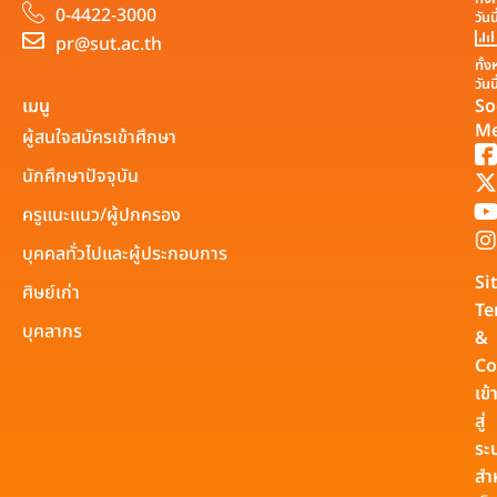
0-4422-3000
วันน
pr@sut.ac.th
ทั้
วันน
เมนู
So
Me
ผู้สนใจสมัครเข้าศึกษา
นักศึกษาปัจจุบัน
ครูแนะแนว/ผู้ปกครอง
บุคคลทั่วไปและผู้ประกอบการ
Si
ศิษย์เก่า
Te
บุคลากร
&
Co
เข้
สู่
ระ
สำ