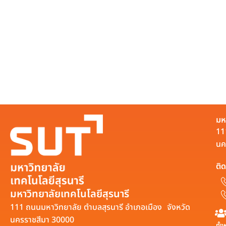
มห
11
นค
ติด
มหาวิทยาลัยเทคโนโลยีสุรนารี
111 ถนนมหาวิทยาลัย ตำบลสุรนารี อำเภอเมือง จังหวัด
นครราชสีมา 30000
ทั้