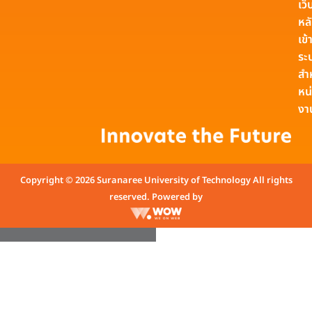
เว็
หล
เข้า
ระ
สำ
หน
งา
Copyright © 2026 Suranaree University of Technology All rights
reserved. Powered by