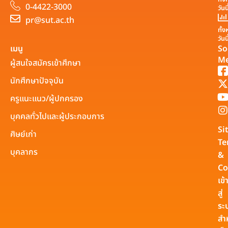
0-4422-3000
วันน
pr@sut.ac.th
ทั้
วันน
เมนู
So
Me
ผู้สนใจสมัครเข้าศึกษา
นักศึกษาปัจจุบัน
ครูแนะแนว/ผู้ปกครอง
บุคคลทั่วไปและผู้ประกอบการ
Si
ศิษย์เก่า
Te
บุคลากร
&
Co
เข้
สู่
ระ
สำ