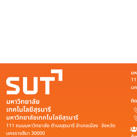
มห
11
นค
ติด
มหาวิทยาลัยเทคโนโลยีสุรนารี
111 ถนนมหาวิทยาลัย ตำบลสุรนารี อำเภอเมือง จังหวัด
นครราชสีมา 30000
ทั้