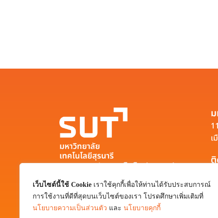
ม
11
เม
ต
มหาวิทยาลัยเทคโนโลยีสุรนารี
111 ถนนมหาวิทยาลัย ตำบลสุรนารี อำเภอ
เว็บไซต์นี้ใช้ Cookie
เราใช้คุกกี้เพื่อให้ท่านได้รับประสบการณ์
เมือง จังหวัดนครราชสีมา 30000
การใช้งานที่ดีที่สุดบนเว็บไซต์ของเรา โปรดศึกษาเพิ่มเติมที่
0-4422-3000
นโยบายความเป็นส่วนตัว
และ
นโยบายคุกกี้
pr@sut.ac.th