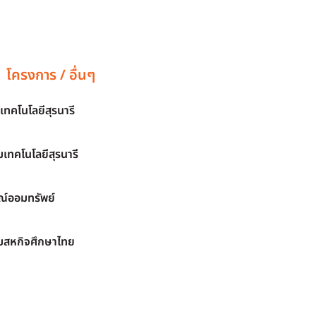
โครงการ / อื่นๆ
เทคโนโลยีสุรนารี
เทคโนโลยีสุรนารี
์ออมทรัพย์
มสหกิจศึกษาไทย