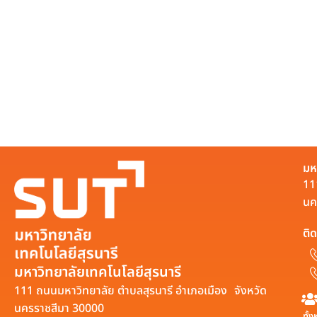
มห
11
นค
ติด
มหาวิทยาลัยเทคโนโลยีสุรนารี
111 ถนนมหาวิทยาลัย ตำบลสุรนารี อำเภอเมือง จังหวัด
นครราชสีมา 30000
ทั้