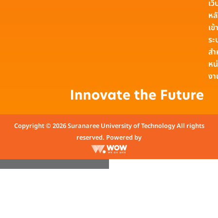
เว็
หล
เข้า
ระ
สำ
หน
งา
Copyright © 2026 Suranaree University of Technology All rights
reserved. Powered by