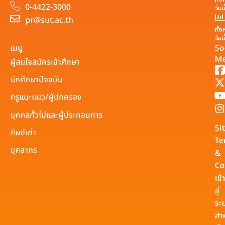
0-4422-3000
วันน
pr@sut.ac.th
ทั้
วันน
เมนู
So
Me
ผู้สนใจสมัครเข้าศึกษา
นักศึกษาปัจจุบัน
ครูแนะแนว/ผู้ปกครอง
บุคคลทั่วไปและผู้ประกอบการ
Si
ศิษย์เก่า
Te
บุคลากร
&
Co
เข้
สู่
ระ
สำ