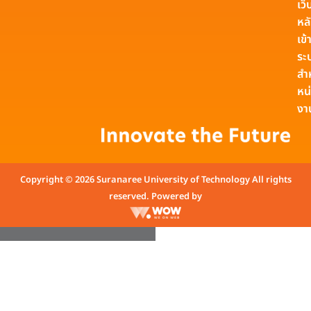
เว็
หล
เข้า
ระ
สำ
หน
งา
Copyright © 2026 Suranaree University of Technology All rights
reserved. Powered by