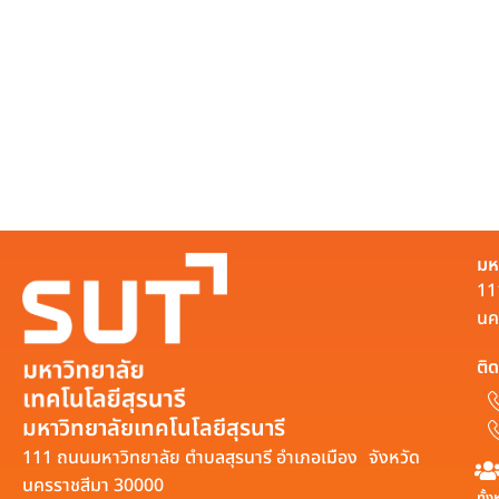
มห
11
นค
ติด
มหาวิทยาลัยเทคโนโลยีสุรนารี
111 ถนนมหาวิทยาลัย ตำบลสุรนารี อำเภอเมือง จังหวัด
นครราชสีมา 30000
ทั้