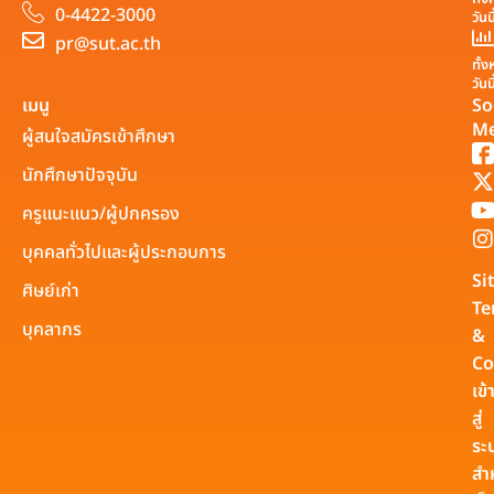
0-4422-3000
วันน
pr@sut.ac.th
ทั้
วันน
เมนู
So
Me
ผู้สนใจสมัครเข้าศึกษา
นักศึกษาปัจจุบัน
ครูแนะแนว/ผู้ปกครอง
บุคคลทั่วไปและผู้ประกอบการ
Si
ศิษย์เก่า
Te
บุคลากร
&
Co
เข้
สู่
ระ
สำ