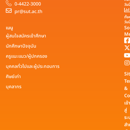
0-4422-3000
วันน
pr@sut.ac.th
ทั้
วันน
เมนู
So
Me
ผู้สนใจสมัครเข้าศึกษา
นักศึกษาปัจจุบัน
ครูแนะแนว/ผู้ปกครอง
บุคคลทั่วไปและผู้ประกอบการ
Si
ศิษย์เก่า
Te
บุคลากร
&
Co
เข้
สู่
ระ
สำ