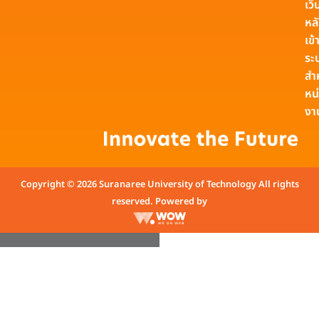
เว็
หล
เข้า
ระ
สำ
หน
งา
Copyright © 2026 Suranaree University of Technology All rights
reserved. Powered by