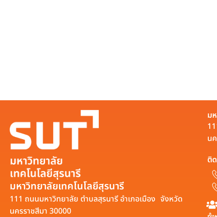
มห
11
นค
ติด
มหาวิทยาลัยเทคโนโลยีสุรนารี
111 ถนนมหาวิทยาลัย ตำบลสุรนารี อำเภอเมือง จังหวัด
นครราชสีมา 30000
ทั้