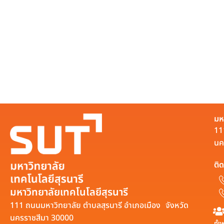
มห
11
นค
ติด
มหาวิทยาลัยเทคโนโลยีสุรนารี
111 ถนนมหาวิทยาลัย ตำบลสุรนารี อำเภอเมือง จังหวัด
นครราชสีมา 30000
ทั้