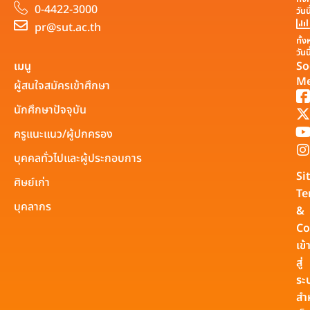
0-4422-3000
วันน
pr@sut.ac.th
ทั้
วันน
เมนู
So
Me
ผู้สนใจสมัครเข้าศึกษา
นักศึกษาปัจจุบัน
ครูแนะแนว/ผู้ปกครอง
บุคคลทั่วไปและผู้ประกอบการ
Si
ศิษย์เก่า
Te
บุคลากร
&
Co
เข้
สู่
ระ
สำ