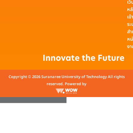
เว็
หล
เข้า
ระ
สำ
หน
งา
Copyright © 2026 Suranaree University of Technology All rights
reserved. Powered by