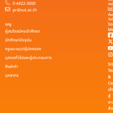
0-4422-3000
วันน
pr@sut.ac.th
ทั้
วันน
เมนู
So
Me
ผู้สนใจสมัครเข้าศึกษา
นักศึกษาปัจจุบัน
ครูแนะแนว/ผู้ปกครอง
บุคคลทั่วไปและผู้ประกอบการ
Si
ศิษย์เก่า
Te
บุคลากร
&
Co
เข้
สู่
ระ
สำ