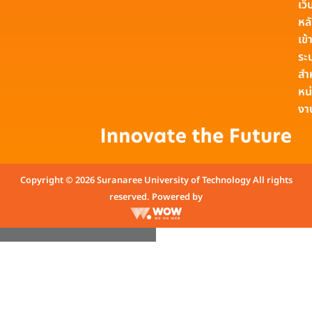
เว็
หล
เข้า
ระ
สำ
หน
งา
Copyright © 2026 Suranaree University of Technology All rights
reserved. Powered by