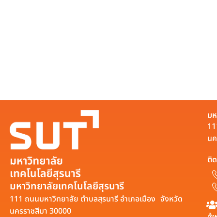
มห
11
นค
ติด
มหาวิทยาลัยเทคโนโลยีสุรนารี
111 ถนนมหาวิทยาลัย ตำบลสุรนารี อำเภอเมือง จังหวัด
นครราชสีมา 30000
ทั้