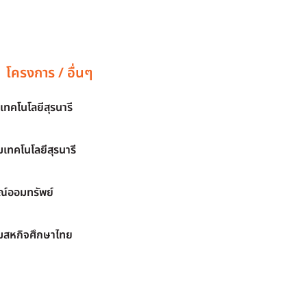
โครงการ / อื่นๆ
เทคโนโลยีสุรนารี
เทคโนโลยีสุรนารี
์ออมทรัพย์
มสหกิจศึกษาไทย