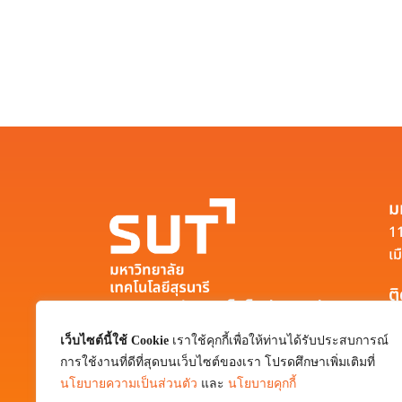
ม
11
เม
ต
มหาวิทยาลัยเทคโนโลยีสุรนารี
111 ถนนมหาวิทยาลัย ตำบลสุรนารี อำเภอ
เว็บไซต์นี้ใช้ Cookie
เราใช้คุกกี้เพื่อให้ท่านได้รับประสบการณ์
เมือง จังหวัดนครราชสีมา 30000
การใช้งานที่ดีที่สุดบนเว็บไซต์ของเรา โปรดศึกษาเพิ่มเติมที่
0-4422-3000
นโยบายความเป็นส่วนตัว
และ
นโยบายคุกกี้
pr@sut.ac.th