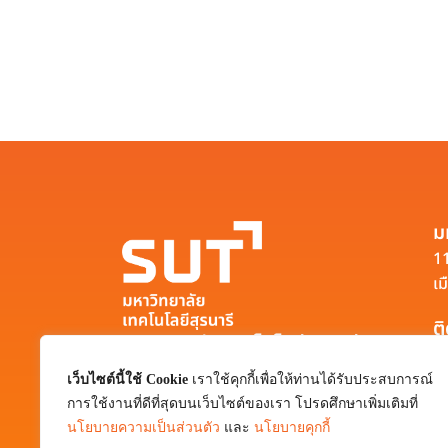
ม
11
เม
ต
มหาวิทยาลัยเทคโนโลยีสุรนารี
111 ถนนมหาวิทยาลัย ตำบลสุรนารี อำเภอ
เว็บไซต์นี้ใช้ Cookie
เราใช้คุกกี้เพื่อให้ท่านได้รับประสบการณ์
เมือง จังหวัดนครราชสีมา 30000
การใช้งานที่ดีที่สุดบนเว็บไซต์ของเรา โปรดศึกษาเพิ่มเติมที่
0-4422-3000
นโยบายความเป็นส่วนตัว
และ
นโยบายคุกกี้
pr@sut.ac.th