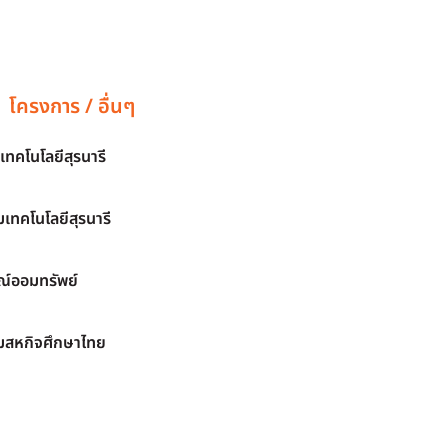
โครงการ / อื่นๆ
เทคโนโลยีสุรนารี
เทคโนโลยีสุรนารี
์ออมทรัพย์
มสหกิจศึกษาไทย