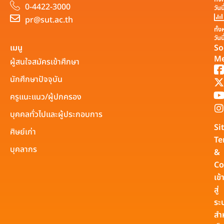
0-4422-3000
วันน
pr@sut.ac.th
ทั้
วันน
เมนู
So
Me
ผู้สนใจสมัครเข้าศึกษา
นักศึกษาปัจจุบัน
ครูแนะแนว/ผู้ปกครอง
บุคคลทั่วไปและผู้ประกอบการ
Si
ศิษย์เก่า
Te
บุคลากร
&
Co
เข้
สู่
ระ
สำ