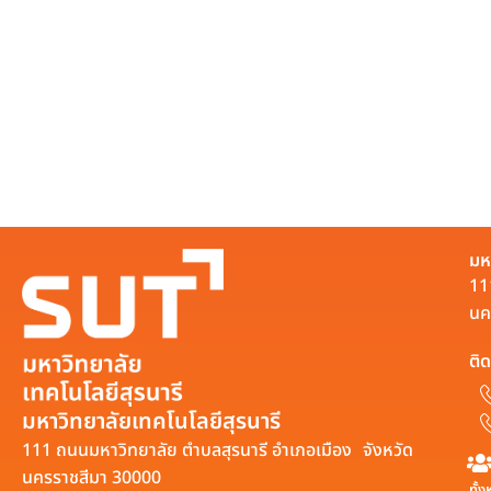
มห
11
นค
ติด
มหาวิทยาลัยเทคโนโลยีสุรนารี
111 ถนนมหาวิทยาลัย ตำบลสุรนารี อำเภอเมือง จังหวัด
นครราชสีมา 30000
ทั้