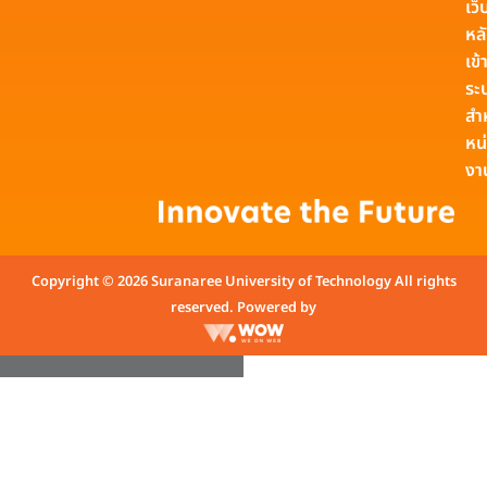
เว็
หล
เข้า
ระ
สำ
หน
งา
Copyright © 2026 Suranaree University of Technology All rights
reserved. Powered by