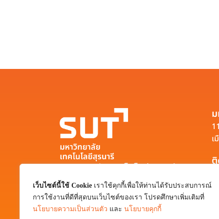
ม
11
เม
ต
มหาวิทยาลัยเทคโนโลยีสุรนารี
111 ถนนมหาวิทยาลัย ตำบลสุรนารี อำเภอ
เว็บไซต์นี้ใช้ Cookie
เราใช้คุกกี้เพื่อให้ท่านได้รับประสบการณ์
เมือง จังหวัดนครราชสีมา 30000
การใช้งานที่ดีที่สุดบนเว็บไซต์ของเรา โปรดศึกษาเพิ่มเติมที่
0-4422-3000
นโยบายความเป็นส่วนตัว
และ
นโยบายคุกกี้
pr@sut.ac.th