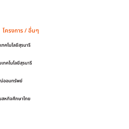
โครงการ / อื่นๆ
เทคโนโลยีสุรนารี
เทคโนโลยีสุรนารี
์ออมทรัพย์
มสหกิจศึกษาไทย