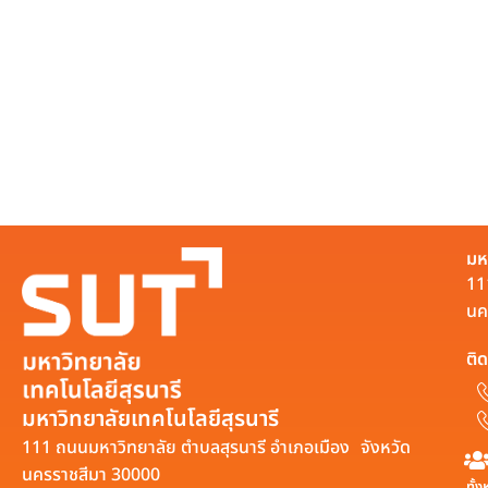
มห
11
นค
ติด
มหาวิทยาลัยเทคโนโลยีสุรนารี
111 ถนนมหาวิทยาลัย ตำบลสุรนารี อำเภอเมือง จังหวัด
นครราชสีมา 30000
ทั้