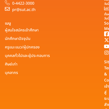
0-4422-3000
วันน
pr@sut.ac.th
ทั้
วันน
เมนู
So
Me
ผู้สนใจสมัครเข้าศึกษา
นักศึกษาปัจจุบัน
ครูแนะแนว/ผู้ปกครอง
บุคคลทั่วไปและผู้ประกอบการ
Si
ศิษย์เก่า
Te
บุคลากร
&
Co
เข้
สู่
ระ
สำ