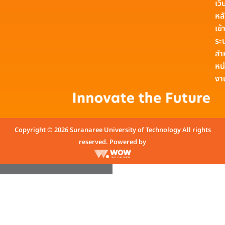
เว็
หล
เข้า
ระ
สำ
หน
งา
Copyright © 2026 Suranaree University of Technology All rights
reserved. Powered by