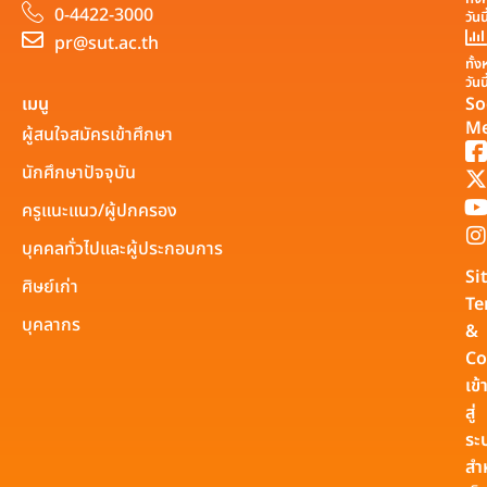
0-4422-3000
วันน
pr@sut.ac.th
ทั้
วันน
เมนู
So
Me
ผู้สนใจสมัครเข้าศึกษา
นักศึกษาปัจจุบัน
ครูแนะแนว/ผู้ปกครอง
บุคคลทั่วไปและผู้ประกอบการ
Si
ศิษย์เก่า
Te
บุคลากร
&
Co
เข้
สู่
ระ
สำ