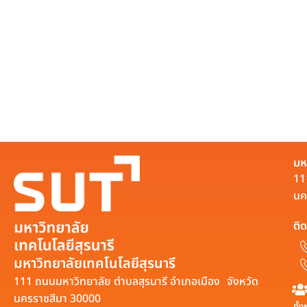
มห
11
นค
ติด
มหาวิทยาลัยเทคโนโลยีสุรนารี
111 ถนนมหาวิทยาลัย ตำบลสุรนารี อำเภอเมือง จังหวัด
นครราชสีมา 30000
ทั้