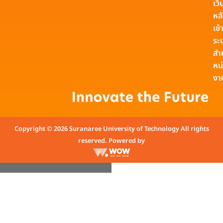
เว็
หล
เข้า
ระ
สำ
หน
งา
Copyright © 2026 Suranaree University of Technology All rights
reserved. Powered by