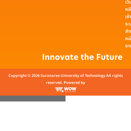
เว็
หล
เข้า
ระ
สำ
หน
งา
Copyright © 2026 Suranaree University of Technology All rights
reserved. Powered by