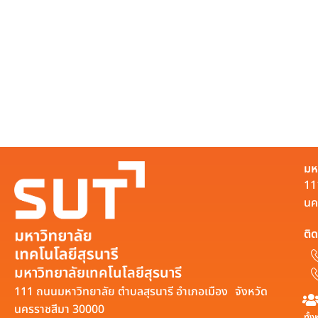
มห
11
นค
ติด
มหาวิทยาลัยเทคโนโลยีสุรนารี
111 ถนนมหาวิทยาลัย ตำบลสุรนารี อำเภอเมือง จังหวัด
นครราชสีมา 30000
ทั้