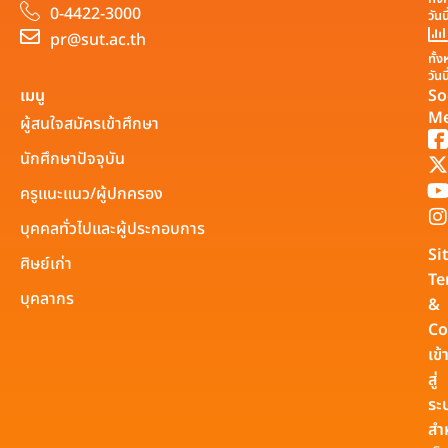
0-4422-3000
วันน
pr@sut.ac.th
ทั้
วันน
เมนู
So
Me
ผู้สนใจสมัครเข้าศึกษา
นักศึกษาปัจจุบัน
ครูแนะแนว/ผู้ปกครอง
บุคคลทั่วไปและผู้ประกอบการ
Si
ศิษย์เก่า
Te
บุคลากร
&
Co
เข้
สู่
ระ
สำ