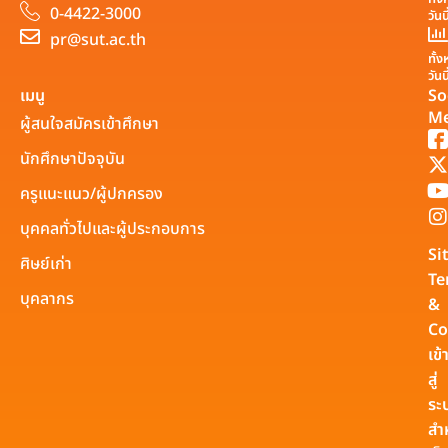
0-4422-3000
วันน
pr@sut.ac.th
ทั้
วันน
เมนู
So
Me
ผู้สนใจสมัครเข้าศึกษา
นักศึกษาปัจจุบัน
ครูแนะแนว/ผู้ปกครอง
บุคคลทั่วไปและผู้ประกอบการ
Si
ศิษย์เก่า
Te
บุคลากร
&
Co
เข้
สู่
ระ
สำ