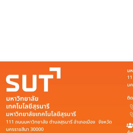
มห
11
นค
ติด
มหาวิทยาลัยเทคโนโลยีสุรนารี
111 ถนนมหาวิทยาลัย ตำบลสุรนารี อำเภอเมือง จังหวัด
นครราชสีมา 30000
ทั้