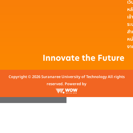
เว็
หล
เข้า
ระ
สำ
หน
งา
Copyright © 2026 Suranaree University of Technology All rights
reserved. Powered by