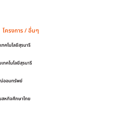
โครงการ / อื่นๆ
เทคโนโลยีสุรนารี
เทคโนโลยีสุรนารี
์ออมทรัพย์
มสหกิจศึกษาไทย