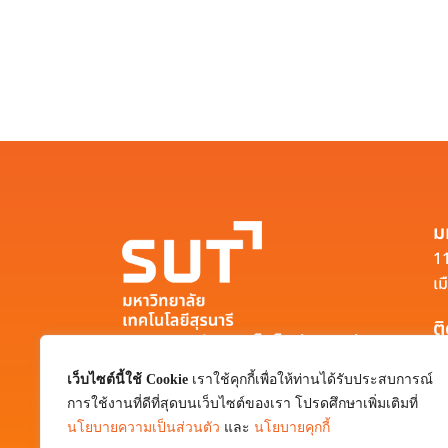
ม
11
เม
ต
มหาวิทยาลัยเทคโนโลยีสุรนารี
111 ถนนมหาวิทยาลัย ตำบลสุรนารี อำเภอ
เว็บไซต์นี้ใช้ Cookie
เราใช้คุกกี้เพื่อให้ท่านได้รับประสบการณ์
เมือง จังหวัดนครราชสีมา 30000
การใช้งานที่ดีที่สุดบนเว็บไซต์ของเรา โปรดศึกษาเพิ่มเติมที่
0-4422-3000
นโยบายความเป็นส่วนตัว
และ
นโยบายคุกกี้
pr@sut.ac.th