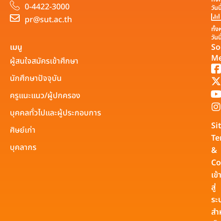
0-4422-3000
วันน
pr@sut.ac.th
ทั้
วันน
เมนู
So
Me
ผู้สนใจสมัครเข้าศึกษา
นักศึกษาปัจจุบัน
ครูแนะแนว/ผู้ปกครอง
บุคคลทั่วไปและผู้ประกอบการ
Si
ศิษย์เก่า
Te
บุคลากร
&
Co
เข้
สู่
ระ
สำ