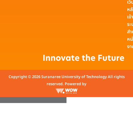
เว็
หล
เข้า
ระ
สำ
หน
งา
Copyright © 2026 Suranaree University of Technology All rights
reserved. Powered by