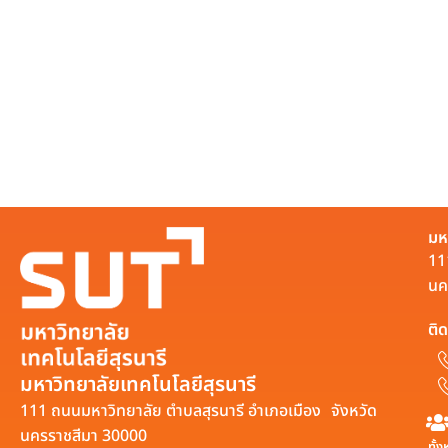
มห
11
นค
ติด
มหาวิทยาลัยเทคโนโลยีสุรนารี
111 ถนนมหาวิทยาลัย ตำบลสุรนารี อำเภอเมือง จังหวัด
นครราชสีมา 30000
ทั้