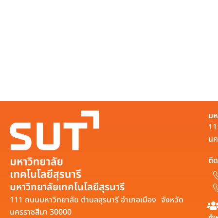
มห
11
นค
ติด
มหาวิทยาลัยเทคโนโลยีสุรนารี
111 ถนนมหาวิทยาลัย ตำบลสุรนารี อำเภอเมือง จังหวัด
นครราชสีมา 30000
ทั้