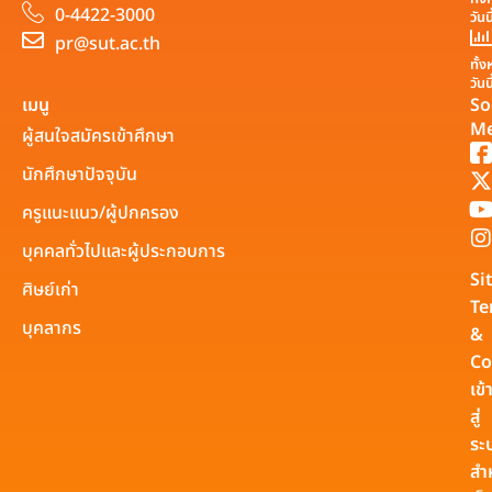
0-4422-3000
วันน
pr@sut.ac.th
ทั้
วันน
เมนู
So
Me
ผู้สนใจสมัครเข้าศึกษา
นักศึกษาปัจจุบัน
ครูแนะแนว/ผู้ปกครอง
บุคคลทั่วไปและผู้ประกอบการ
Si
ศิษย์เก่า
Te
บุคลากร
&
Co
เข้
สู่
ระ
สำ