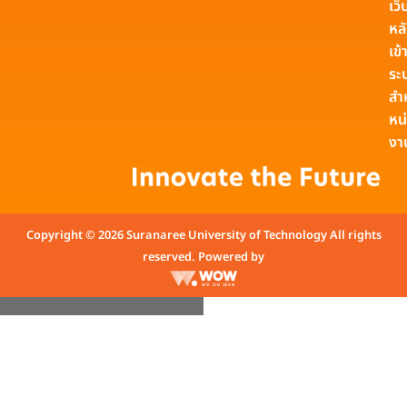
เว็
หล
เข้า
ระ
สำ
หน
งา
Copyright © 2026 Suranaree University of Technology All rights
reserved. Powered by