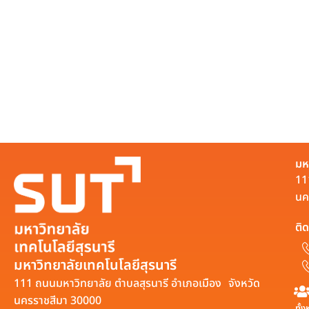
มห
11
นค
ติด
มหาวิทยาลัยเทคโนโลยีสุรนารี
111 ถนนมหาวิทยาลัย ตำบลสุรนารี อำเภอเมือง จังหวัด
นครราชสีมา 30000
ทั้