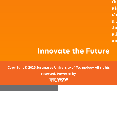
เว็
หล
เข้า
ระ
สำ
หน
งา
Copyright © 2026 Suranaree University of Technology All rights
reserved. Powered by