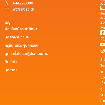
0-4422-3000
วันน
pr@sut.ac.th
ทั้
วันน
เมนู
So
Me
ผู้สนใจสมัครเข้าศึกษา
นักศึกษาปัจจุบัน
ครูแนะแนว/ผู้ปกครอง
บุคคลทั่วไปและผู้ประกอบการ
Si
ศิษย์เก่า
Te
บุคลากร
&
Co
เข้
สู่
ระ
สำ