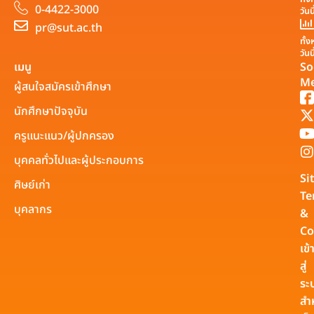
0-4422-3000
วันน
pr@sut.ac.th
ทั้
วันน
เมนู
So
Me
ผู้สนใจสมัครเข้าศึกษา
นักศึกษาปัจจุบัน
ครูแนะแนว/ผู้ปกครอง
บุคคลทั่วไปและผู้ประกอบการ
Si
ศิษย์เก่า
Te
บุคลากร
&
Co
เข้
สู่
ระ
สำ