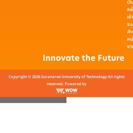
เว็
หล
เข้า
ระ
สำ
หน
งา
Copyright © 2026 Suranaree University of Technology All rights
reserved. Powered by