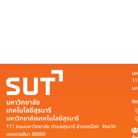
มห
11
นค
ติด
มหาวิทยาลัยเทคโนโลยีสุรนารี
111 ถนนมหาวิทยาลัย ตำบลสุรนารี อำเภอเมือง จังหวัด
นครราชสีมา 30000
ทั้