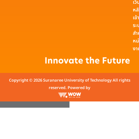
เว็
หล
เข้า
ระ
สำ
หน
งา
Copyright © 2026 Suranaree University of Technology All rights
reserved. Powered by