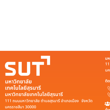
มห
11
นค
ติด
มหาวิทยาลัยเทคโนโลยีสุรนารี
111 ถนนมหาวิทยาลัย ตำบลสุรนารี อำเภอเมือง จังหวัด
นครราชสีมา 30000
ทั้