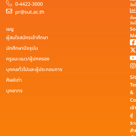
0-4422-3000
วันน
pr@sut.ac.th
ทั้
วันน
เมนู
So
Me
ผู้สนใจสมัครเข้าศึกษา
นักศึกษาปัจจุบัน
ครูแนะแนว/ผู้ปกครอง
บุคคลทั่วไปและผู้ประกอบการ
Si
ศิษย์เก่า
Te
บุคลากร
&
Co
เข้
สู่
ระ
สำ