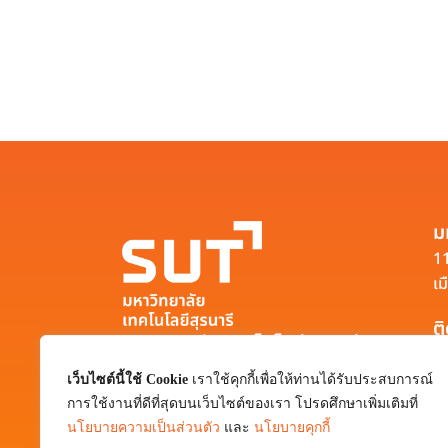
ม
11
เม
ต
มหาวิทยาลัยเทคโนโลยีสุรนารี
111 ถนนมหาวิทยาลัย ตำบลสุรนารี อำเภอ
เว็บไซต์นี้ใช้ Cookie
เราใช้คุกกี้เพื่อให้ท่านได้รับประสบการณ์
เมือง จังหวัดนครราชสีมา 30000
การใช้งานที่ดีที่สุดบนเว็บไซต์ของเรา โปรดศึกษาเพิ่มเติมที่
0-4422-3000
นโยบายความเป็นส่วนตัว
และ
นโยบายคุกกี้
pr@sut.ac.th