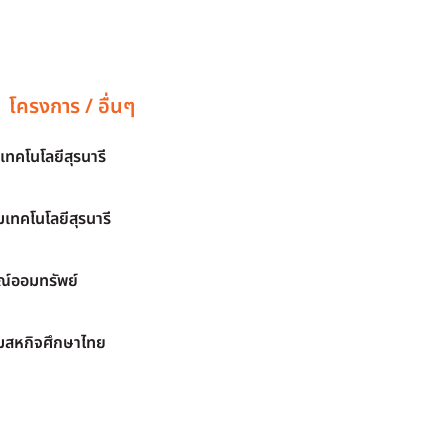
โครงการ / อื่นๆ
เทคโนโลยีสุรนารี
เทคโนโลยีสุรนารี
์ออมทรัพย์
มสหกิจศึกษาไทย