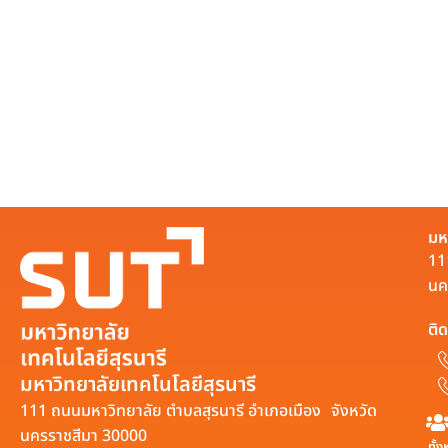
มห
11
นค
ติด
มหาวิทยาลัยเทคโนโลยีสุรนารี
111 ถนนมหาวิทยาลัย ตำบลสุรนารี อำเภอเมือง จังหวัด
นครราชสีมา 30000
ทั้