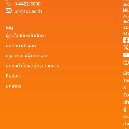
0-4422-3000
วันน
pr@sut.ac.th
ทั้
วันน
เมนู
So
Me
ผู้สนใจสมัครเข้าศึกษา
นักศึกษาปัจจุบัน
ครูแนะแนว/ผู้ปกครอง
บุคคลทั่วไปและผู้ประกอบการ
Si
ศิษย์เก่า
Te
บุคลากร
&
Co
เข้
สู่
ระ
สำ