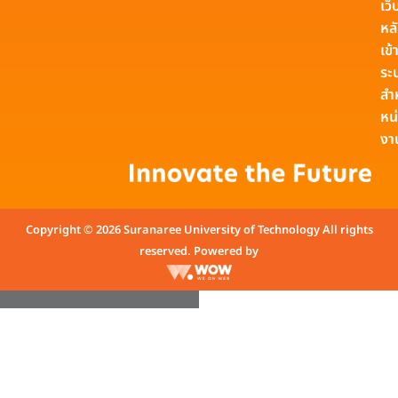
เว็
หล
เข้า
ระ
สำ
หน
งา
Copyright © 2026 Suranaree University of Technology All rights
reserved. Powered by