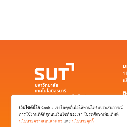
ม
11
เม
ต
มหาวิทยาลัยเทคโนโลยีสุรนารี
111 ถนนมหาวิทยาลัย ตำบลสุรนารี อำเภอ
เว็บไซต์นี้ใช้ Cookie
เราใช้คุกกี้เพื่อให้ท่านได้รับประสบการณ์
เมือง จังหวัดนครราชสีมา 30000
การใช้งานที่ดีที่สุดบนเว็บไซต์ของเรา โปรดศึกษาเพิ่มเติมที่
0-4422-3000
นโยบายความเป็นส่วนตัว
และ
นโยบายคุกกี้
pr@sut.ac.th