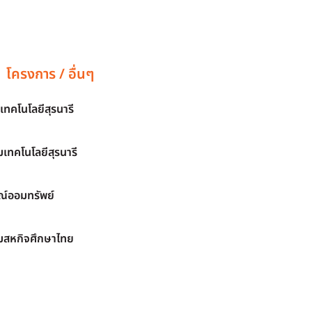
โครงการ / อื่นๆ
เทคโนโลยีสุรนารี
เทคโนโลยีสุรนารี
์ออมทรัพย์
มสหกิจศึกษาไทย