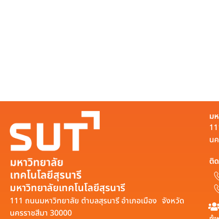
มห
11
นค
ติด
มหาวิทยาลัยเทคโนโลยีสุรนารี
111 ถนนมหาวิทยาลัย ตำบลสุรนารี อำเภอเมือง จังหวัด
นครราชสีมา 30000
ทั้