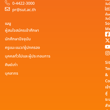
0-4422-3000
วันน
pr@sut.ac.th
ทั้
วันน
เมนู
So
Me
ผู้สนใจสมัครเข้าศึกษา
นักศึกษาปัจจุบัน
ครูแนะแนว/ผู้ปกครอง
บุคคลทั่วไปและผู้ประกอบการ
Si
ศิษย์เก่า
Te
บุคลากร
&
Co
เข้
สู่
ระ
สำ