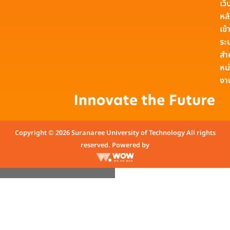
เว็
หล
เข้า
ระ
สำ
หน
งา
Copyright © 2026 Suranaree University of Technology All rights
reserved. Powered by