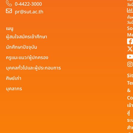
0-4422-3000
วันน
pr@sut.ac.th
ทั้
วันน
เมนู
So
Me
ผู้สนใจสมัครเข้าศึกษา
นักศึกษาปัจจุบัน
ครูแนะแนว/ผู้ปกครอง
บุคคลทั่วไปและผู้ประกอบการ
Si
ศิษย์เก่า
Te
บุคลากร
&
Co
เข้
สู่
ระ
สำ