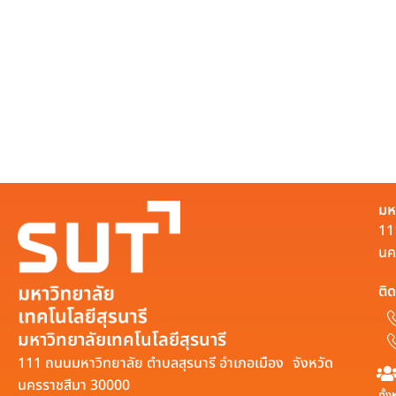
มห
11
นค
ติด
มหาวิทยาลัยเทคโนโลยีสุรนารี
111 ถนนมหาวิทยาลัย ตำบลสุรนารี อำเภอเมือง จังหวัด
นครราชสีมา 30000
ทั้