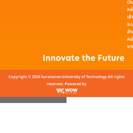
เว็
หล
เข้า
ระ
สำ
หน
งา
Copyright © 2026 Suranaree University of Technology All rights
reserved. Powered by