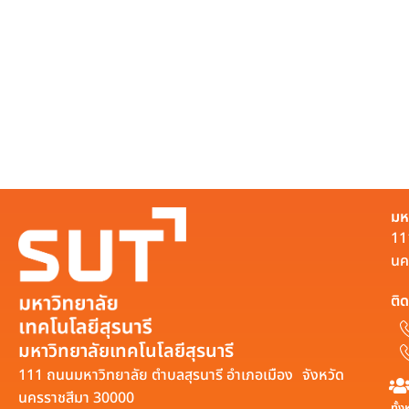
มห
11
นค
ติด
มหาวิทยาลัยเทคโนโลยีสุรนารี
111 ถนนมหาวิทยาลัย ตำบลสุรนารี อำเภอเมือง จังหวัด
นครราชสีมา 30000
ทั้