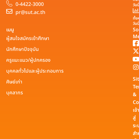
0-4422-3000
วันน
pr@sut.ac.th
ทั้
วันน
เมนู
So
Me
ผู้สนใจสมัครเข้าศึกษา
นักศึกษาปัจจุบัน
ครูแนะแนว/ผู้ปกครอง
บุคคลทั่วไปและผู้ประกอบการ
Si
ศิษย์เก่า
Te
บุคลากร
&
Co
เข้
สู่
ระ
สำ