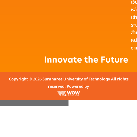
เว็
หล
เข้า
ระ
สำ
หน
งา
Copyright © 2026 Suranaree University of Technology All rights
reserved. Powered by